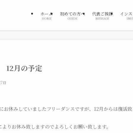
ホーム
初めての方へ
代表ご挨拶
インス
HOME
GUIDE
MESSAGE
INS
 12月の予定
27日
にお休みしていましたフリーダンスですが、12月からは復活致し
合によりお休み致しますのでよろしくお願い致します。